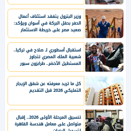
وزير البترول يتفقد استئناف أعمال
الحفر بحقل البركة في أسوان ويؤكد:
صعيد مصر على خريطة الاستثمار
البترولي
استقبال أسطوري لـ صلاح في تركيا..
شعبية الملك المصري تتجاوز
المستطيل الأخضر.. طرابزون سبور
يسعي لاستعادة لقب الدوري التركي
وتعزيز حظوظه في المنافسات
الأوروبية
كل ما تريد معرفته عن شقق الإيجار
التمليكي 2026 قبل التقديم
تنسيق المرحلة الأولى 2026.. إقبال
متواصل على معامل هندسة القاهرة
لتسجيل الرغبات