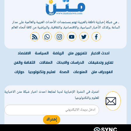
، هي شبكة إخبارية ناطقة بالعربية تهتم بمستجدات الأحداث العربية والعالمية على مدار
الساعة ،وكذلك الأخبار السياسية، والاقتصادية، والثقافية، والرياضية من كافة أنحاء العالم
rss feed
whatsapp
instagram
youtube
twitter
facebook
احدث الاخبار
تلفزيون متن
الرياضة
السياسة
الاقتصاد
تقارير وتحقيقات
الدراسات والابحاث
المقالات
الثقافة والفن
انفوجراف متن
المنوعات
الصحة
تعليم وتكنولوجيا
حوارات
اشترك في النشرة الإخبارية لدينا لمتابعة احدث اخبار شبكة متن الاخبارية
للعلوم والتكنولوجيا
إشتراك
r