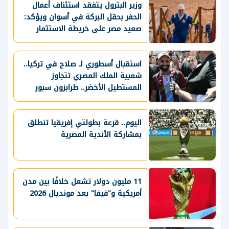
وزير البترول يتفقد استئناف أعمال
الحفر بحقل البركة في أسوان ويؤكد:
صعيد مصر على خريطة الاستثمار
البترولي
استقبال أسطوري لـ صلاح في تركيا..
شعبية الملك المصري تتجاوز
المستطيل الأخضر.. طرابزون سبور
يسعي لاستعادة لقب الدوري التركي
وتعزيز حظوظه في المنافسات
الأوروبية
اليوم.. قرعة بطولتي إفريقيا تنطلق
بمشاركة الأندية المصرية
11 مليون دولار تشعل خلافًا بين مدن
أمريكية و"فيفا" بعد مونديال 2026