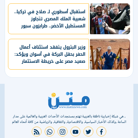
استقبال أسطوري لـ صلاح في تركيا..
شعبية الملك المصري تتجاوز
المستطيل الأخضر.. طرابزون سبور
يسعي لاستعادة لقب الدوري التركي
وتعزيز حظوظه في المنافسات
الأوروبية
وزير البترول يتفقد استئناف أعمال
الحفر بحقل البركة في أسوان ويؤكد:
صعيد مصر على خريطة الاستثمار
البترولي
، هي شبكة إخبارية ناطقة بالعربية تهتم بمستجدات الأحداث العربية والعالمية على مدار
الساعة ،وكذلك الأخبار السياسية، والاقتصادية، والثقافية، والرياضية من كافة أنحاء العالم
rss feed
whatsapp
instagram
youtube
twitter
facebook