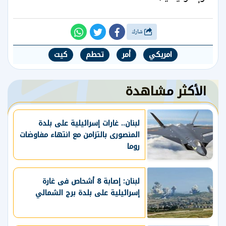
شارك
امريكي
أمر
تحطم
كيت
الأكثر مشاهدة
لبنان.. غارات إسرائيلية على بلدة
المنصورى بالتزامن مع انتهاء مفاوضات
روما
لبنان: إصابة 8 أشحاص فى غارة
إسرائيلية على بلدة برج الشمالي