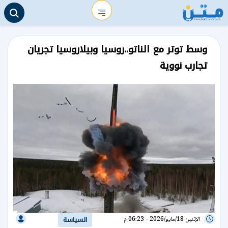
وسط توتر مع الناتو..روسيا وبيلاروسيا تجريان
تجارب نووية
الإثنين 18/مايو/2026 - 06:23 م
السياسة