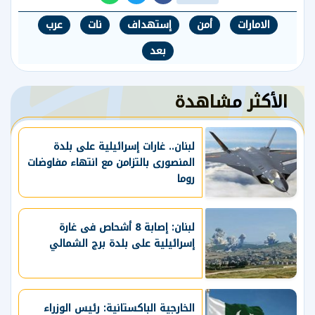
الامارات
أمن
إستهداف
نات
عرب
بعد
الأكثر مشاهدة
لبنان.. غارات إسرائيلية على بلدة
المنصورى بالتزامن مع انتهاء مفاوضات
روما
لبنان: إصابة 8 أشحاص فى غارة
إسرائيلية على بلدة برج الشمالي
الخارجية الباكستانية: رئيس الوزراء