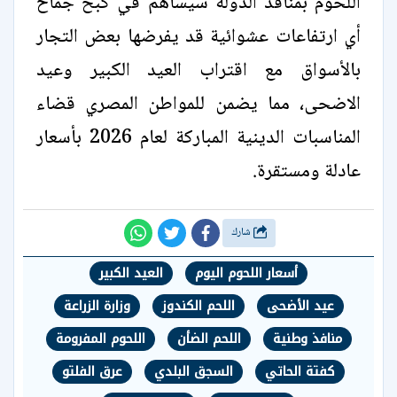
اللحوم بمنافذ الدولة سيساهم في كبح جماح
أي ارتفاعات عشوائية قد يفرضها بعض التجار
بالأسواق مع اقتراب العيد الكبير وعيد
الاضحى، مما يضمن للمواطن المصري قضاء
المناسبات الدينية المباركة لعام 2026 بأسعار
عادلة ومستقرة.
شارك
أسعار اللحوم اليوم
العيد الكبير
عيد الأضحى
اللحم الكندوز
وزارة الزراعة
منافذ وطنية
اللحم الضأن
اللحوم المفرومة
كفتة الحاتي
السجق البلدي
عرق الفلتو