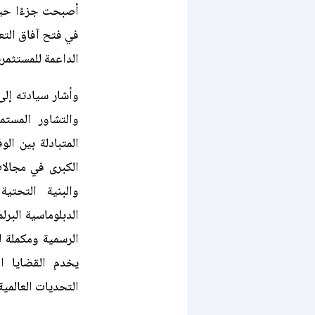
أصبحت جزءًا حيوي
في فتح آفاق التعا
الداعمة للمستثمري
وأشار سيادته إلى
والتشاور المستم
المتبادلة بين ال
الكبرى في مجالات
والبنية التحتية
الدبلوماسية البرلم
الرسمية ومكملة له
يخدم القضايا ال
التحديات العالمية