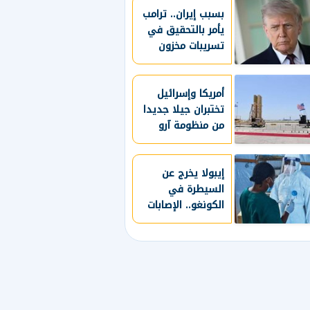
بسبب إيران.. ترامب
يأمر بالتحقيق في
تسريبات مخزون
الذخائر الأمريكية
أمريكا وإسرائيل
تختبران جيلا جديدا
من منظومة آرو
للدفاع الصاروخي
إيبولا يخرج عن
السيطرة في
الكونغو.. الإصابات
تتجاوز 4 آلاف حالة