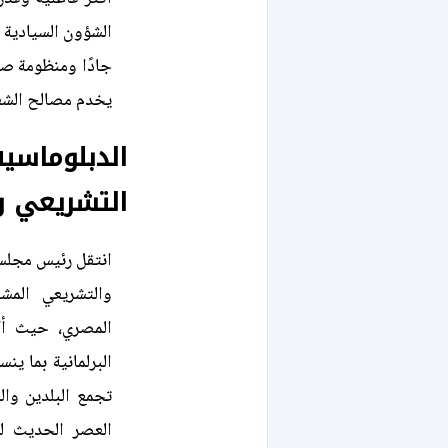
الشؤون السيادية لل
جادًا ومنظومة صل
يخدم مصالح الشعو
الدبلوماسية
التشريعي و
انتقل رئيس مجلس 
والتشريعي المش
المصري، حيث أك
البرلمانية بما ين
تجمع البلدين وا
العصر الحديث لم