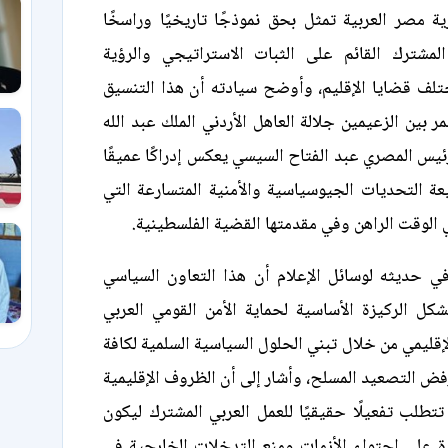
ة مصر العربية تمثل بحق نموذجًا تاريخيًا وراسخًا
المشترك القائم على الثبات الاستراتيجي والرؤية
تلف قضايا الإقليم، وأوضح سيادته أن هذا التنسيق
 بين الزعيمين جلالة العاهل الأردني الملك عبد الله
رئيس المصري عبد الفتاح السيسي يعكس إدراكًا عميقًا
بيعة التحديات الجيوسياسية والأمنية المتسارعة التي
 الوقت الراهن وفي مقدمتها القضية الفلسطينية.
 حديثه لوسائل الإعلام أن هذا التعاون السياسي
شكل الركيزة الأساسية لحماية الأمن القومي العربي
إقليمي من خلال تبني الحلول السياسية السلمية لكافة
رفض التصعيد المسلح، وأشار إلى أن الظروف الإقليمية
 تتطلب تفعيلًا حقيقيًا للعمل العربي المشترك ليكون
ة على احتواء الأزمات ومنع التدخلات الخارجية في