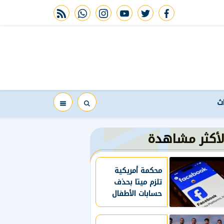
rss feed
whatsapp
instagram
youtube
twitter
facebook
اث
لأكثر مشاهدة
محكمة أمريكية
تلزم ميتا بحذف
حسابات الأطفال
دون 13 عاما
وتقييد استخدام