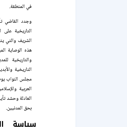
في المنطقة.
وجدد القاضي تأك
التاريخية على 
الشريف والتي يتول
هذه الوصاية المب
والتاريخية للم
التاريخية والأب
مجلس النواب يوظف
العربية والإسلام
العادلة وحشد تأيي
بحق المدنيين.
سياسة الت