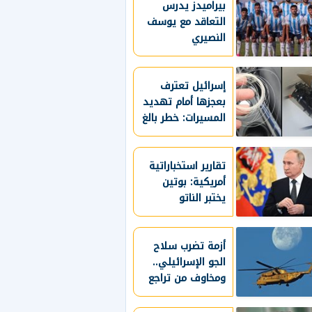
بيراميدز يدرس
القاصرين لمنصاتها
التعاقد مع يوسف
النصيري
إسرائيل تعترف
بعجزها أمام تهديد
المسيرات: خطر بالغ
ولا نملك له حلا
كاملا
تقارير استخباراتية
أمريكية: بوتين
يختبر الناتو
بالهجوم على دولة
بالحلف
أزمة تضرب سلاح
الجو الإسرائيلي..
ومخاوف من تراجع
الجاهزية العسكرية