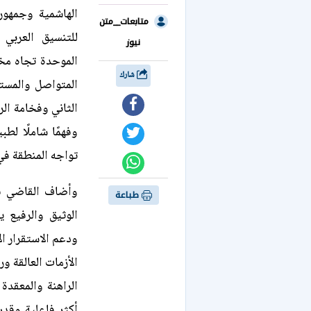
الهاشمية وجمهوري
متابعات__متن
للتنسيق العربي 
نيوز
الموحدة تجاه مخ
شارك
المتواصل والمستمر
الثاني وفخامة ال
وفهمًا شاملًا لط
تواجه المنطقة في
وأضاف القاضي في
طباعة
الوثيق والرفيع ي
ودعم الاستقرار ال
الأزمات العالقة و
الراهنة والمعقدة
أكثر فاعلية وقدر