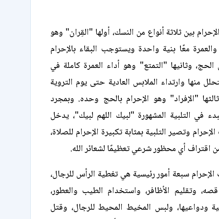
إحرام بين ثلاثة أنواع من النسك، أولها "القِران" وهو
العمرة معًا بنية واحدة ويستوجب البقاء بالإحرام
الحج، وثانيها "التمتع" وهو أداء العمرة كاملة في
حلل منها وارتداء الملابس العادية حتى يوم التروية
الثها "الإفراد" وهو الإحرام بالحج وحده. وبمجرد
لبدء في التلبية المشهورة "لبيك اللهم لبيك"، يدخل
إحرام وتصير التلبية بمثابة تكبيرة الإحرام للصلاة،
ن اقتراف أي محظور شرعي تعظيمًا لشعائر الله.
لإحرام سبعة أمور رئيسية هي تغطية الرأس للرجال،
صه، وتقليم الأظافر، واستخدام الطيب والعطور،
ية ودواعيها، ولبس المخيط المحيط للرجال، وقتل