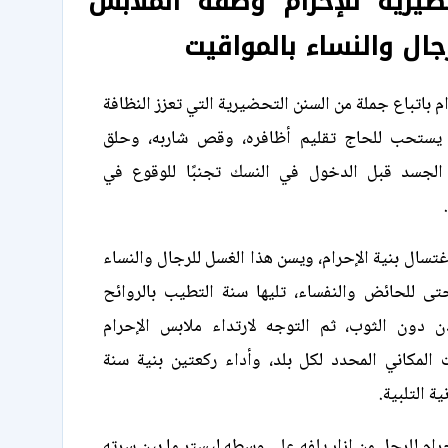
ضيرية للإحرام وصفة الملابس
جال والنساء بالمواقيت
م باتباع جملة من السنن التحضيرية التي تعزز النظافة
ستحب للحاج تقليم أظافره، وقص شاربه، وحلق
 الجسد قبل الدخول في النسك تجنبًا للوقوع في
.
غتسال بنية الإحرام، ويسن هذا الغسل للرجال والنساء
 للحائض والنفساء، تليها سنة التطيب بالروائح
ن دون الثوب، ثم التوجه لارتداء ملابس الإحرام
ات المكاني المحدد لكل بلد، وأداء ركعتين بنية سنة
ة التلبية.
رام للرجل من إزار يلفه على وسطه ليستر ما بين سرته