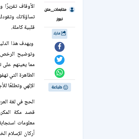
الأوقاف تقريرًا 
متابعات__متن
تساؤلاتك وتقودك
نيوز
قلبية كاملة.
شارك
ويهدف هذا الدليل
وتوضيح الرخص ال
مما يعينهم على ت
الطاهرة التي تهفو
الإلهي وتطلعًا للأ
طباعة
الحج في لغة الع
قصد مكة المكرم
معلومات استجابة 
أركان الإسلام ال