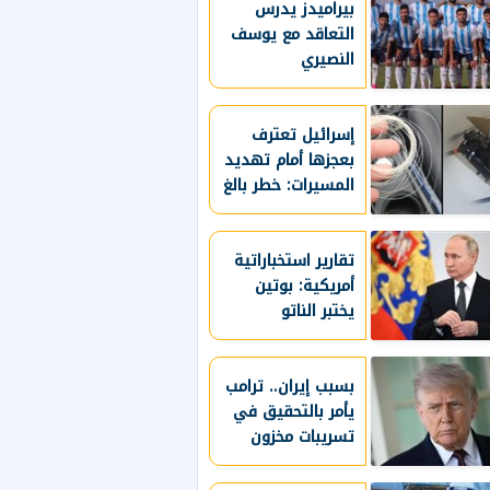
بيراميدز يدرس
القاصرين لمنصاتها
التعاقد مع يوسف
النصيري
إسرائيل تعترف
بعجزها أمام تهديد
المسيرات: خطر بالغ
ولا نملك له حلا
كاملا
تقارير استخباراتية
أمريكية: بوتين
يختبر الناتو
بالهجوم على دولة
بالحلف
بسبب إيران.. ترامب
يأمر بالتحقيق في
تسريبات مخزون
الذخائر الأمريكية