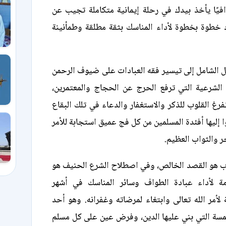
وافيًا يأخذ بيدك في رحلة إيمانية متكاملة تجيب عن
 خطوة بخطوة لأداء المناسك بثقة مطلقة وطمأنينة
 الشامل إلى تيسير فقه العبادات على ضيوف الرحمن
شرعية التي ترفع الحرج عن الحجاج والمعتمرين،
فرغ القلوب للذكر والاستغفار والدعاء في تلك البقاع
ا إليها أفئدة المسلمين من كل فج عميق استجابة للأمر
جر والثواب العظيم.
رب هو القصد الخالص، وفي اصطلاح الشرع الحنيف هو
ة لأداء عبادة الطواف وسائر المناسك في أشهر
لأمر الله تعالى وابتغاء لمرضاته وغفرانه. وهو أحد
خمسة التي بني عليها الدين، وفرض عين على كل مسلم