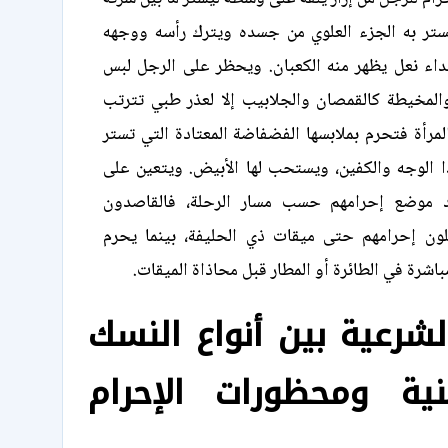
يستر به الجزء العلوي من جسده ويترك رأسه ووجهه
داء نعل يظهر منه الكعبان. ويحظر على الرجل لبس
والمخيطة كالقمصان والجلابيب إلا لعذر طبي تترتب
المرأة فتحرم بملابسها الفضفاضة المعتادة التي تستر
الوجه والكفين، ويستحب لها الأبيض. ويتعين على
د موضع إحرامهم حسب مسار الرحلة، فالقاصدون
ؤجلون إحرامهم حتى ميقات ذي الحليفة، بينما يحرم
اشرة في الطائرة أو المطار قبل محاذاة الميقات.
لشرعية بين أنواع النسك
ية ومحظورات الإحرام