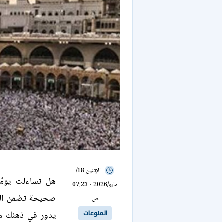
الإثنين 18/
هل تساءلت يومً
مايو/2026 - 07:23
صحيحة تضمن الق
ص
المنوعات
يدور في ذهنك م