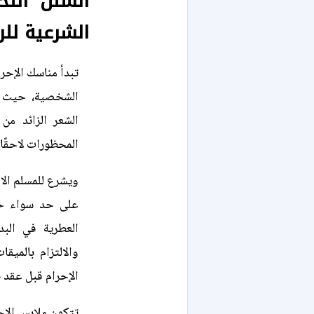
السنن التح
الشرعية للر
تبدأ مناسك الإحرا
الشخصية، حيث ي
الشعر الزائد من
المحظورات لاحقًا
ويشرع للمسلم الا
على حد سواء حتى
العطرية في البد
والالتزام بالميق
الإحرام قبل عقد ني
تتكون ملابس الإح