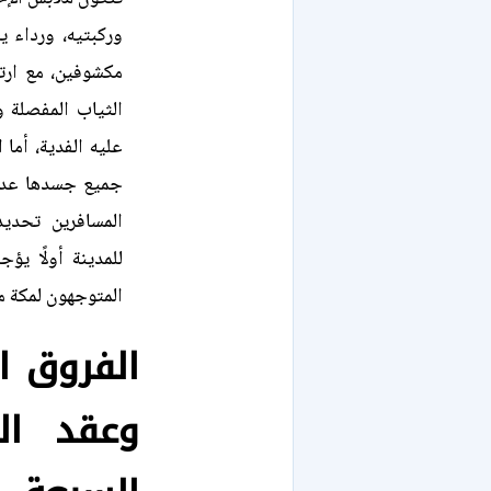
وركبتيه، ورداء 
مكشوفين، مع ارت
الثياب المفصلة 
عليه الفدية، أما 
جميع جسدها عدا 
المسافرين تحدي
للمدينة أولًا ي
المتوجهون لمكة مب
الفروق ا
وعقد الن