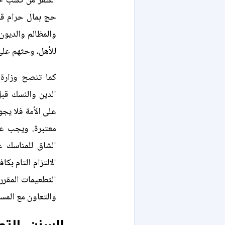
السفر من كسب حلا
حج بمال حرام قيل
والمظالم والديون
للأهل، وحثهم على 
كما تنصح وزارة
الدين والنسك قبل
على الأمة فلا يجو
معتبرة. ويجب على
الشاق للمناسك ع
الالتزام التام بك
التطعيمات المقرر
والتعاون مع المس