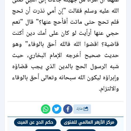
عنهما أن امرأة من جهينة جاءت إلى النبي صلى
الله عليه وسلم فقالت "إن أمي نذرت أن تحج
فلم تحج حتى ماتت أفأحج عنها؟" قال "نعم
حجي عنها أرأيت لو كان على أمك دين أكنت
قاضية؟ اقضوا الله فالله أحق بالوفاء" وهو
حديث صحيح أخرجه الإمام البخاري، حيث
شبه الرسول الحج بالدين الذي يجب قضاؤه
وإبراؤه ليكون الله سبحانه وتعالى أحق بالوفاء
والالتزام.
شارك
مركز الأزهر العالمي للفتوى
حكم الحج عن الميت