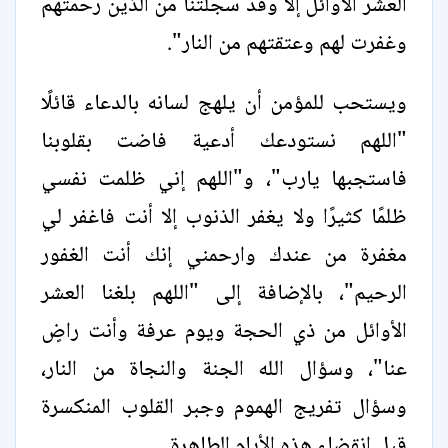
العشر الأوائل إلا وقد سجلتنا من الذين رحمتهم
وغفرت لهم وعتقتهم من النار".
ويستحب للمؤمن أن يلهج لسانه بالدعاء قائلًا
"اللهم نستودعك أدعية فاضت بقلوبنا
فاستجبها يارب"، و"اللهم إني ظلمت نفسي
ظلمًا كثيرًا ولا يغفر الذنوب إلا أنت فاغفر لي
مغفرة من عندك وارحمني إنك أنت الغفور
الرحيم"، بالإضافة إلى "اللهم بلغنا العشر
الأوائل من ذي الحجة ويوم عرفة وأنت راضٍ
عنا"، وسؤال الله الجنة والنجاة من النار،
وسؤال تفريج الهموم وجبر القلوب المنكسرة
قبل انقضاء هذه الأيام الطاهرة.