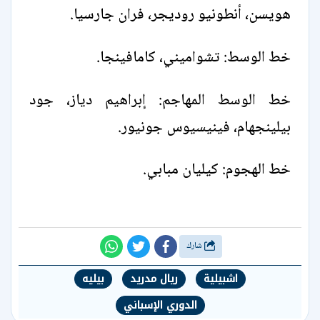
هويسن، أنطونيو روديجر، فران جارسيا.
خط الوسط: تشواميني، كامافينجا.
خط الوسط المهاجم: إبراهيم دياز، جود
بيلينجهام، فينيسيوس جونيور.
خط الهجوم: كيليان مبابي.
شارك
اشبيلية
ريال مدريد
بيليه
الدوري الإسباني