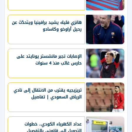
هانزي فليك يشيد برافينيا ويتحدّث عن
رحيل أراوخو وكاسادو
الإصابات تجبر مانشستر يونايتد على
حارس غائب منذ 4 سنوات
تريزيجيه يقترب من الانتقال إلى نادي
الرياض السعودي | تفاصيل
عداد الكهرباء الكودي.. خطوات
التحويل إلى قانوني بالتفصيل