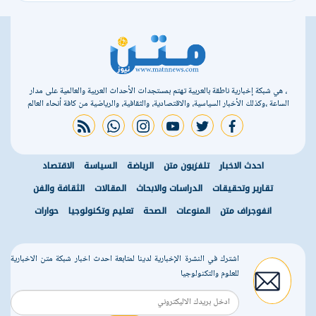
، هي شبكة إخبارية ناطقة بالعربية تهتم بمستجدات الأحداث العربية والعالمية على مدار
الساعة ،وكذلك الأخبار السياسية، والاقتصادية، والثقافية، والرياضية من كافة أنحاء العالم
rss feed
whatsapp
instagram
youtube
twitter
facebook
احدث الاخبار
تلفزيون متن
الرياضة
السياسة
الاقتصاد
تقارير وتحقيقات
الدراسات والابحاث
المقالات
الثقافة والفن
انفوجراف متن
المنوعات
الصحة
تعليم وتكنولوجيا
حوارات
اشترك في النشرة الإخبارية لدينا لمتابعة احدث اخبار شبكة متن الاخبارية
للعلوم والتكنولوجيا
r