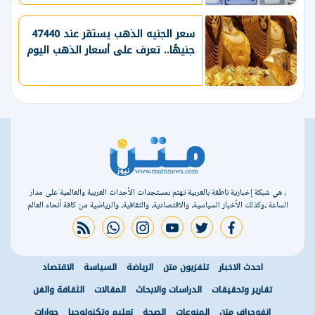
سعر الجنيه الذهب يستقر عند 47440
جنيهًا.. تعرف على أسعار الذهب اليوم
، هي شبكة إخبارية ناطقة بالعربية تهتم بمستجدات الأحداث العربية والعالمية على مدار
الساعة ،وكذلك الأخبار السياسية، والاقتصادية، والثقافية، والرياضية من كافة أنحاء العالم
rss feed
whatsapp
instagram
youtube
twitter
facebook
احدث الاخبار
تلفزيون متن
الرياضة
السياسة
الاقتصاد
تقارير وتحقيقات
الدراسات والابحاث
المقالات
الثقافة والفن
انفوجراف متن
المنوعات
الصحة
تعليم وتكنولوجيا
حوارات