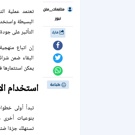
متابعات__متن
تعتمد عملية الت
نيوز
البسيطة واستخدام
التأثير على جودة 
شارك
إن اتباع منهجية
البقاء ضمن شرائح
يمكن استثمارها في
استخدام الإ
طباعة
تبدأ أولى خطوات
بنوعيات أخرى مو
تستهلك جزءًا ضئيلً