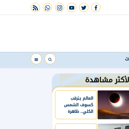
rss feed
whatsapp
instagram
youtube
twitter
facebook
اث
لأكثر مشاهدة
العالم يترقب
كسوف الشمس
الكلي.. ظاهرة
فلكية نادرة في
أغسطس