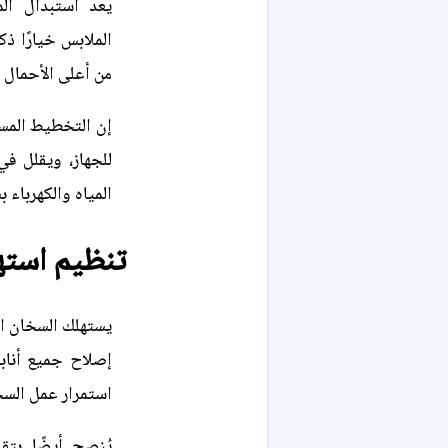
يعد استبدال ال
الملابس خيارًا ذك
من أعلى الأحمال ا
إن التخطيط المسب
للجهاز، ويقلل في
المياه والكهرباء 
تنظيم استهل
يستهلك السخان ال
إصلاح جميع أنابي
استمرار عمل الس
يُنصح أيضًا بتق