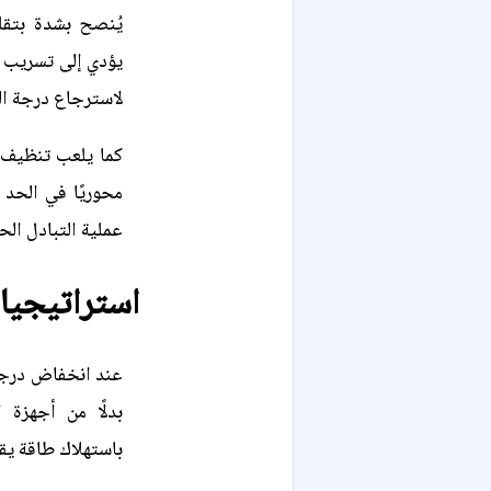
يُنصح بشدة بتقل
يؤدي إلى تسريب ا
لاسترجاع درجة الت
كما يلعب تنظيف ا
محوريًا في الحد
عملية التبادل الح
استراتيجيا
عند انخفاض درجة 
بدلًا من أجهزة ا
باستهلاك طاقة يق