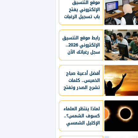
موقع التنسيق
الإلكتروني يفتح
باب تسجيل الرغبات
لطلاب الثانوية
العامة 2026
رابط موقع التنسيق
الإلكتروني 2026..
سجل رغباتك الآن
قبل غلق المرحلة
الأولى
أفضل أدعية صباح
الخميس.. كلمات
تشرح الصدر وتفتح
أبواب الخير
لماذا ينتظر العلماء
كسوف الشمس؟..
الإكليل الشمسي
يكشف أسراره