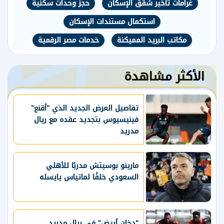
غرامات تأخير شقق الإسكان
حجز وحدات سكنية
استكمال مستندات الإسكان
مكاتب البريد المميكنة
خدمات مصر الرقمية
الأكثر مشاهدة
تفاصيل العرض الجديد الذي "أقنع"
فينيسيوس بتجديد عقده مع ريال
مدريد
مارينو بوسيتش مدربًا للأهلي
السعودي خلفًا لماتياس يايسله
"دخان أبيض" في ريال مدريد..