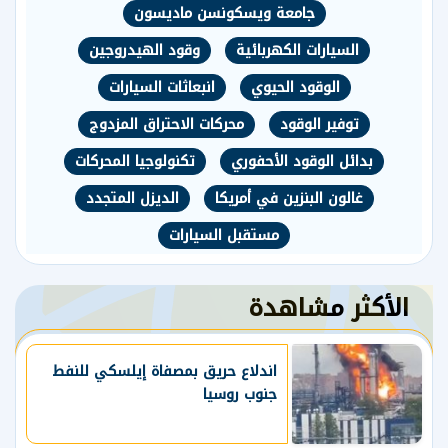
جامعة ويسكونسن ماديسون
السيارات الكهربائية
وقود الهيدروجين
الوقود الحيوي
انبعاثات السيارات
توفير الوقود
محركات الاحتراق المزدوج
بدائل الوقود الأحفوري
تكنولوجيا المحركات
غالون البنزين في أمريكا
الديزل المتجدد
مستقبل السيارات
الأكثر مشاهدة
اندلاع حريق بمصفاة إيلسكي للنفط
جنوب روسيا