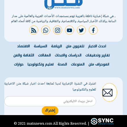
، هي شبكة إخبارية ناطقة بالعربية تهتم بمستجدات الأحداث العربية والعالمية على مدار
الساعة ،وكذلك الأخبار السياسية، والاقتصادية، والثقافية، والرياضية من كافة أنحاء العالم
rss feed
whatsapp
instagram
youtube
twitter
facebook
احدث الاخبار
تلفزيون متن
الرياضة
السياسة
الاقتصاد
تقارير وتحقيقات
الدراسات والابحاث
المقالات
الثقافة والفن
انفوجراف متن
المنوعات
الصحة
تعليم وتكنولوجيا
حوارات
اشترك في النشرة الإخبارية لدينا لمتابعة احدث اخبار شبكة متن الاخبارية
للعلوم والتكنولوجيا
إشتراك
r
© 2021 matnnews.com All Rights Reserved. |