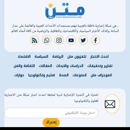
، هي شبكة إخبارية ناطقة بالعربية تهتم بمستجدات الأحداث العربية والعالمية على مدار
الساعة ،وكذلك الأخبار السياسية، والاقتصادية، والثقافية، والرياضية من كافة أنحاء العالم
rss feed
whatsapp
instagram
youtube
twitter
facebook
احدث الاخبار
تلفزيون متن
الرياضة
السياسة
الاقتصاد
تقارير وتحقيقات
الدراسات والابحاث
المقالات
الثقافة والفن
انفوجراف متن
المنوعات
الصحة
تعليم وتكنولوجيا
حوارات
اشترك في النشرة الإخبارية لدينا لمتابعة احدث اخبار شبكة متن الاخبارية
للعلوم والتكنولوجيا
إشتراك
r