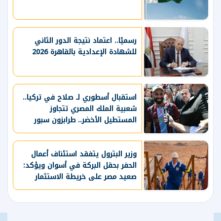
رسميًا.. اعتماد نتيجة الدور الثاني
للشهادة الإعدادية بالقاهرة 2026
استقبال أسطوري لـ صلاح في تركيا..
شعبية الملك المصري تتجاوز
المستطيل الأخضر.. طرابزون سبور
يسعي لاستعادة لقب الدوري التركي
وتعزيز حظوظه في المنافسات
الأوروبية
وزير البترول يتفقد استئناف أعمال
الحفر بحقل البركة في أسوان ويؤكد:
صعيد مصر على خريطة الاستثمار
البترولي