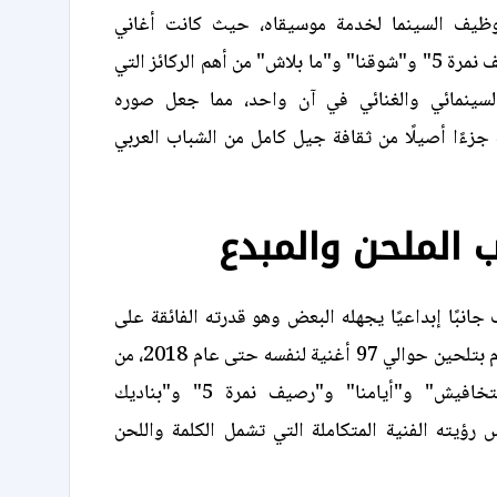
ظيف السينما لخدمة موسيقاه، حيث كانت أغاني
أفلامه مثل "رصيف نمرة 5" و"شوقنا" و"ما بلاش" من أهم الركائز التي
لسينمائي والغنائي في آن واحد، مما جعل صوره
جزءًا أصيلًا من ثقافة جيل كامل من الشباب العربي
 الملحن والمبدع
جانبًا إبداعيًا يجهله البعض وهو قدرته الفائقة على
التلحين، حيث قام بتلحين حوالي 97 أغنية لنفسه حتى عام 2018، من
أبرزها أغاني "متخافيش" و"أيامنا" و"رصيف نمرة 5" و"بناديك
 رؤيته الفنية المتكاملة التي تشمل الكلمة واللحن