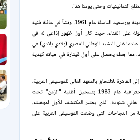
طلع الثمانينيات وحتى يومنا هذا.
ولد الهضبة في مدينة بورسعيد الباسلة عام 1961، ونشأ في عائلة فنية
لة على الغناء، حيث كان أول ظهور إذاعي له في
عندما غنى النشيد الوطني المصري (بلادي بلادي) في
د، مما جعله يحصل على أول قيثارة في حياته كهدية
لى القاهرة للالتحاق بالمعهد العالي للموسيقى العربية،
وبدأ مسيرته الاحترافية عام 1983 بتسجيل أغنية "الزمن" تحت
 هاني شنودة، الذي يعتبر المكتشف الأول لموهبته،
لة من النجاحات التي وضعت الموسيقى العربية على