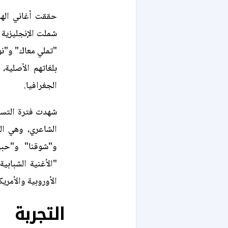
حققت أغاني الهضب
شملت الإنجليزية و
"تملي معاك" و"نور
بلغاتهم الأصلية
الجغرافيا.
شهدت فترة التسعي
الشاعري، وهي ال
و"شوقنا" و"حب
"الأغنية الشبابي
الأوروبية والأمريك
التجربة