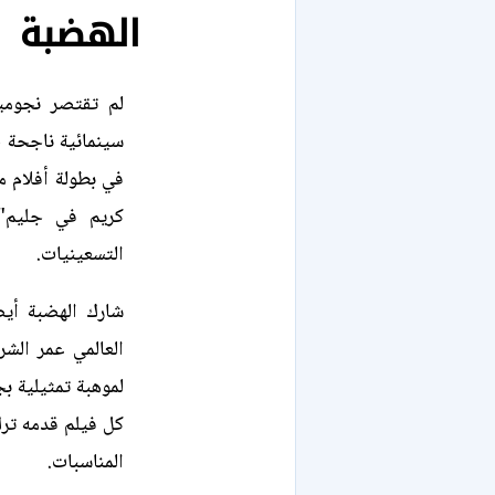
الهضبة
لم تقتصر نجومي
سينمائية ناجحة 
في بطولة أفلام م
كريم في جليم"
التسعينيات.
شارك الهضبة أ
العالمي عمر الشر
لموهبة تمثيلية بج
كل فيلم قدمه ترك
المناسبات.