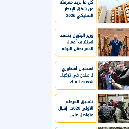
كل ما تريد معرفته
عن شقق الإيجار
التمليكي 2026
قبل التقديم
وزير البترول يتفقد
استئناف أعمال
الحفر بحقل البركة
في أسوان ويؤكد:
صعيد مصر على
خريطة الاستثمار
استقبال أسطوري
البترولي
لـ صلاح في تركيا..
شعبية الملك
المصري تتجاوز
المستطيل الأخضر..
طرابزون سبور
تنسيق المرحلة
يسعي لاستعادة
الأولى 2026.. إقبال
متواصل على
لقب الدوري التركي
معامل هندسة
وتعزيز حظوظه في
المنافسات
القاهرة لتسجيل