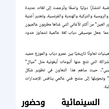
ة انتشارًا دوليًا واسعًا وتُرجمت إلى لغات عديدة
الروسية والتركية والهندية والفرنسية، وتعتبر أغنية
 العين" من أكثر الأغاني التي غناها مطربون عالميون
، مما جعل موسيقى دياب لغة عالمية تتجاوز حدود
نيات تعاونًا تاريخيًا بين عمرو دياب والموزع حميد
شراكة التي نتج عنها ألبومات أيقونية مثل "ميال"
يبي"، حيث ساهم هذا التعاون في تطوير شكل
ة" وتحويلها إلى منتج فني عالمي ينافس الإصدارات
ية.
 السينمائية وحضور