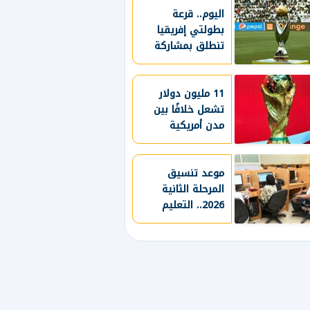
الرغبات
الأوروبية
اليوم.. قرعة
بطولتي إفريقيا
تنطلق بمشاركة
الأندية المصرية
11 مليون دولار
تشعل خلافًا بين
مدن أمريكية
و"فيفا" بعد
مونديال 2026
موعد تنسيق
المرحلة الثانية
2026.. التعليم
العالي تكشف
التفاصيل المنتظرة