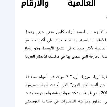
 العالمية والأرقام
التاريخ من أوسع أبوابه كأول مغني عربي يدخل
أرقام القياسية، وذلك لحصوله على أكبر عدد من
لعالمية لأكثر مبيعات في الشرق الأوسط، وهو إنجاز
 الجارفة التي يتمتع بها في مختلف الأقطار العربية
حصد الهضبة جائزة "ورلد ميوزك أورد" 7 مرات في أعوام مختلفة،
بدأت عام 1996 عن ألبوم "نور العين" الذي أحدث ثورة موسيقية،
وصولًا إلى عام 2014 الذي فاز فيه بثلاث جوائز دفعة واحدة، مما يثبت
لى التطور ومواكبة التغييرات في صناعة الموسيقى