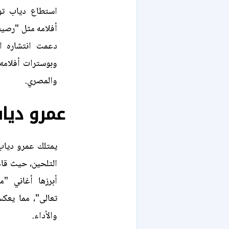
استطاع دياب تو
دعمت انتشاره ا
وبوسترات أفلامه 
والمصري.
عمرو دياب
يمتلك عمرو دياب 
تعالى"، مما يعكس
والأداء.