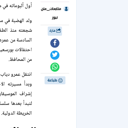
أول ألبوماته في م
متابعات__متن
نيوز
شجعته منذ الطفو
شارك
السادسة من عمره 
احتفالات بورسعي
من المحافظ.
انتقل عمرو دياب إ
طباعة
إشراف الموسيقار
لتبدأ بعدها سلس
الخريطة الدولية.