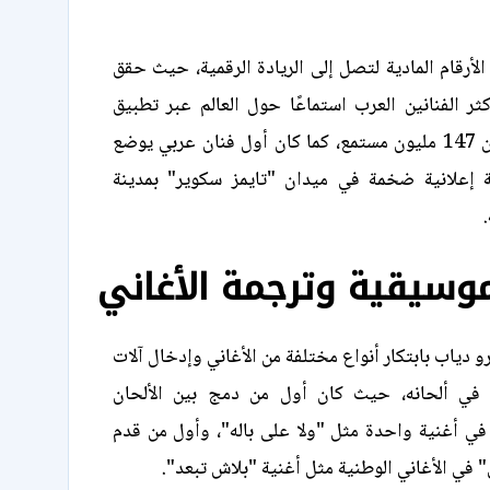
لأرقام المادية لتصل إلى الريادة الرقمية، حيث حقق
أكثر الفنانين العرب استماعًا حول العالم عبر تطبيق
"أنغامي" بأكثر من 147 مليون مستمع، كما كان أول فنان عربي يوضع
 إعلانية ضخمة في ميدان "تايمز سكوير" بمدينة
موسيقية وترجمة الأغاني
 دياب بابتكار أنواع مختلفة من الأغاني وإدخال آلات
في ألحانه، حيث كان أول من دمج بين الألحان
 في أغنية واحدة مثل "ولا على باله"، وأول من قدم
في الأغاني الوطنية مثل أغنية "بلاش تبعد".