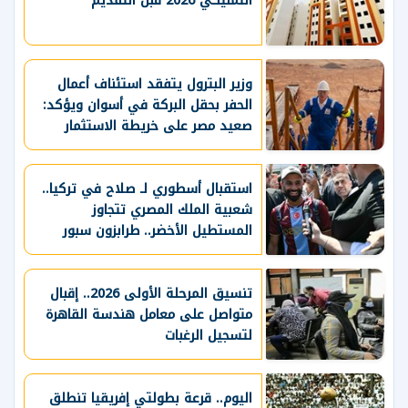
التمليكي 2026 قبل التقديم
وزير البترول يتفقد استئناف أعمال
الحفر بحقل البركة في أسوان ويؤكد:
صعيد مصر على خريطة الاستثمار
البترولي
استقبال أسطوري لـ صلاح في تركيا..
شعبية الملك المصري تتجاوز
المستطيل الأخضر.. طرابزون سبور
يسعي لاستعادة لقب الدوري التركي
وتعزيز حظوظه في المنافسات
الأوروبية
تنسيق المرحلة الأولى 2026.. إقبال
متواصل على معامل هندسة القاهرة
لتسجيل الرغبات
اليوم.. قرعة بطولتي إفريقيا تنطلق