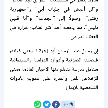
شارك بتميز في مسلسلات "عمر بن عبد العزيز"
و"لن أعيش في جلباب أبي" و"جمهورية
زفتى"، وصولًا إلى "الجماعة" و"أنا قلبي
دليلي"، مما يجعله أحد أكثر الفنانين غزارة في
العطاء الدرامي.
إن رحيل عبد الرحمن أبو زهرة لا يعني غيابه،
فبصمته الصوتية وأدواره الدرامية والسينمائية
ستظل مدرسة يتعلم منها الأجيال القادمة معنى
الإخلاص للفن والقدرة على تطويع الأدوات
الشخصية للإبداع.
شارك