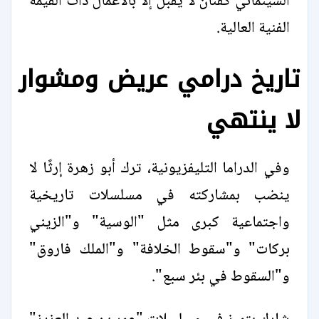
السينمائي كفنان لا يقبل إلا بالأعمال ذات القيمة
الفنية العالية.
تاريخ درامي عريض ومشوار
لا ينتهي
وفي الدراما التليفزيونية، ترك أبو زهرة إرثًا لا
ينضب بمشاركته في مسلسلات تاريخية
واجتماعية كبرى مثل "الوسية" و"الزيني
بركات" و"سقوط الخلافة" و"الملك فاروق"
و"السقوط في بئر سبع".