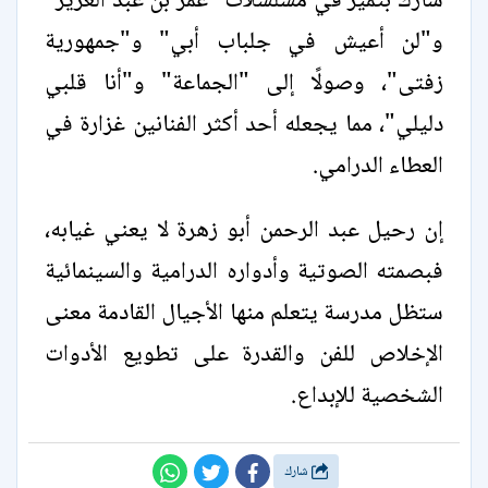
شارك بتميز في مسلسلات "عمر بن عبد العزيز"
و"لن أعيش في جلباب أبي" و"جمهورية
زفتى"، وصولًا إلى "الجماعة" و"أنا قلبي
دليلي"، مما يجعله أحد أكثر الفنانين غزارة في
العطاء الدرامي.
إن رحيل عبد الرحمن أبو زهرة لا يعني غيابه،
فبصمته الصوتية وأدواره الدرامية والسينمائية
ستظل مدرسة يتعلم منها الأجيال القادمة معنى
الإخلاص للفن والقدرة على تطويع الأدوات
الشخصية للإبداع.
شارك