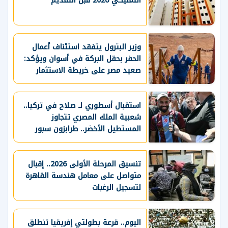
التمليكي 2026 قبل التقديم
وزير البترول يتفقد استئناف أعمال
الحفر بحقل البركة في أسوان ويؤكد:
صعيد مصر على خريطة الاستثمار
البترولي
استقبال أسطوري لـ صلاح في تركيا..
شعبية الملك المصري تتجاوز
المستطيل الأخضر.. طرابزون سبور
يسعي لاستعادة لقب الدوري التركي
وتعزيز حظوظه في المنافسات
الأوروبية
تنسيق المرحلة الأولى 2026.. إقبال
متواصل على معامل هندسة القاهرة
لتسجيل الرغبات
اليوم.. قرعة بطولتي إفريقيا تنطلق