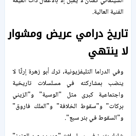
السينمائي كفنان لا يقبل إلا بالأعمال ذات القيمة
الفنية العالية.
تاريخ درامي عريض ومشوار
لا ينتهي
وفي الدراما التليفزيونية، ترك أبو زهرة إرثًا لا
ينضب بمشاركته في مسلسلات تاريخية
واجتماعية كبرى مثل "الوسية" و"الزيني
بركات" و"سقوط الخلافة" و"الملك فاروق"
و"السقوط في بئر سبع".