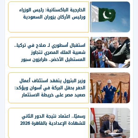
الخارجية الباكستانية: رئيس الوزراء
ورئيس الأركان يزوران السعودية
استقبال أسطوري لـ صلاح في تركيا..
شعبية الملك المصري تتجاوز
المستطيل الأخضر.. طرابزون سبور
يسعي لاستعادة لقب الدوري التركي
وتعزيز حظوظه في المنافسات
الأوروبية
وزير البترول يتفقد استئناف أعمال
الحفر بحقل البركة في أسوان ويؤكد:
صعيد مصر على خريطة الاستثمار
البترولي
رسميًا.. اعتماد نتيجة الدور الثاني
للشهادة الإعدادية بالقاهرة 2026