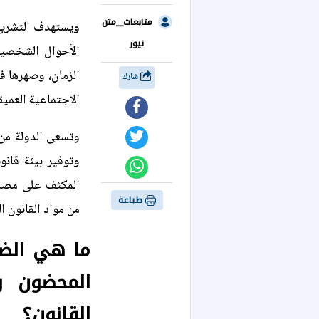
متابعات__متن
ويستهدف التشريع
نيوز
الأحوال الشخصية
الزمان، وصهرها ف
شارك
الاجتماعية العميق
وتسعى الدولة من 
وتوفير بيئة قانو
المكثف على مصلح
طباعة
من مواد القانون ا
ما هي الضو
القانون؟