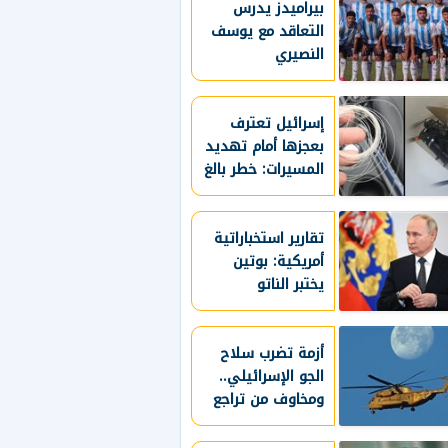
بيراميدز يدرس
القاصرين لمنصاتها
التعاقد مع يوسف
النصيري
إسرائيل تعترف
بعجزها أمام تهديد
المسيرات: خطر بالغ
ولا نملك له حلا
كاملا
تقارير استخباراتية
أمريكية: بوتين
يختبر الناتو
بالهجوم على دولة
بالحلف
أزمة تضرب سلاح
الجو الإسرائيلي..
ومخاوف من تراجع
الجاهزية العسكرية