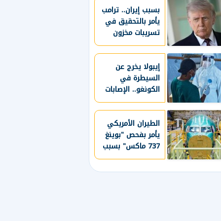
بسبب إيران.. ترامب
يأمر بالتحقيق في
تسريبات مخزون
الذخائر الأمريكية
إيبولا يخرج عن
السيطرة في
الكونغو.. الإصابات
تتجاوز 4 آلاف حالة
الطيران الأمريكي
يأمر بفحص "بوينغ
737 ماكس" بسبب
هيكل الطائرة