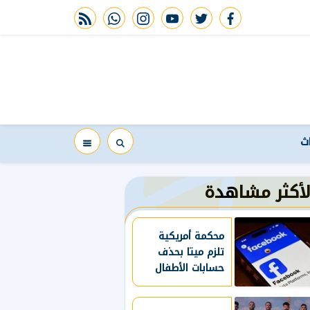
rss feed
whatsapp
instagram
youtube
twitter
facebook
اث
لأكثر مشاهدة
محكمة أمريكية
تلزم ميتا بحذف
حسابات الأطفال
دون 13 عاما
وتقييد استخدام