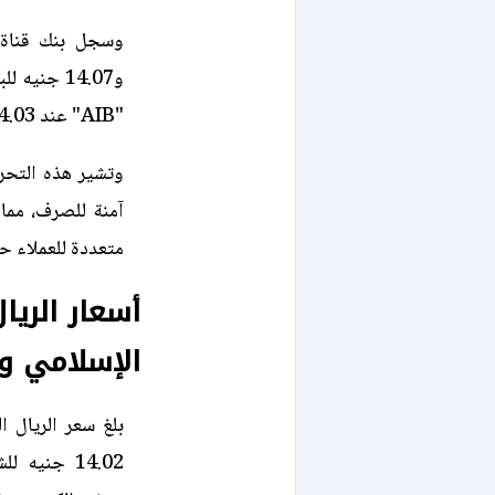
و14.07 جن
"AIB" عند 14.03 جنيه للشراء و14.07 جنيه للبيع.
وتشير هذه التحرك
آمنة للصرف، مما 
متعددة للعملاء ح
أسعار الري
الإسلامي و