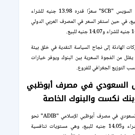
وسجل بنك قناة السويس "SCB" سعرًا قدره 13.98 جنيه للشراء
يه للبيع، في حين استقر السعر في المصرف العربي الدولي
ات الهادئة إلى نجاح السياسة النقدية في خلق بيئة
يقلل من الفجوة السعرية بين البنوك ويوفر خيارات
سب التوزيع الجغرافي للفروع.
ال السعودي في مصرف أبوظبي
بنك نكست والبنوك الخاصة
بلغ سعر الريال السعودي في مصرف أبوظبي الإسلامي "ADIB" نحو
14.02 جنيه للشراء و14.05 جنيه للبيع، وهي مستويات تنافسية