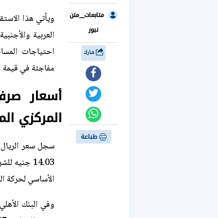
متابعات__متن
ويأتي هذا الاستق
نيوز
العربية والأجنبي
احتياجات المسا
شارك
مفاجئة في قيمة ال
أسعار صرف
المركزي الم
طباعة
سجل سعر الريال ا
الأساسي لحركة ا