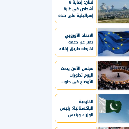
لبنان: إصابة 8
أشحاص فى غارة
إسرائيلية على بلدة
برج الشمالي
الاتحاد الأوروبي
يعبر عن دعمه
لخارطة طريق إخلاء
غزة من السلاح
مجلس الأمن يبحث
اليوم تطورات
الأوضاع فى جنوب
السودان وسط
تصاعد العنف
الخارجية
الباكستانية: رئيس
الوزراء ورئيس
الأركان يزوران
السعودية