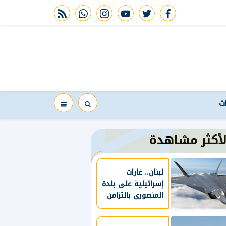
rss feed
whatsapp
instagram
youtube
twitter
facebook
اث
لأكثر مشاهدة
لبنان.. غارات
إسرائيلية على بلدة
المنصورى بالتزامن
مع انتهاء مفاوضات
روما