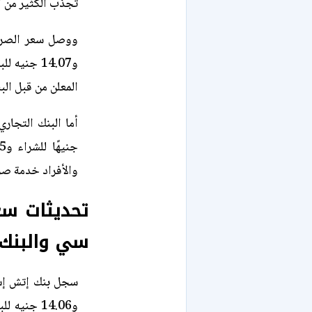
تجذب الكثير من ال
و14.07 جني
المعلن من قبل ال
والأفراد خدمة صر
تحديثات سع
سي والبنك ا
و14.06 جن