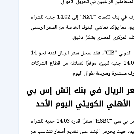
متعاملين الراغبين في تحويل الأموال.
ووصل سعر الصرف في بنك نكست "NXT" إلى 14.02 جنيه للشراء
ه للبيع، مما يؤكد تماشي البنوك الخاصة مع السعر الرسمي
بنك المركزي المصري بشكل دقيق.
أما البنك التجاري الدولي "CIB"، فقد سجل سعر الريال لديه نحو 14
جنيهًا للشراء و14.05 جنيه للبيع، موفرًا لعملائه من قطاع الشركات
ف مستقرة وسريعة طوال اليوم.
ر الريال في بنك إتش إس بي
لأهلي الكويتي اليوم الأحد
سجل بنك إتش إس بي سي "HSBC" سعرًا قدره 14.03 جنيه للشراء
يه للبيع، حيث يحرص البنك على تقديم أسعار تتناسب مع