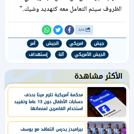
الظروف سيتم التعامل معه كتهديد وشيك."
شارك
جيش
امريكي
الجيش
أمر
الجيش الأمريكي
آلة
إستهداف
الأكثر مشاهدة
محكمة أمريكية تلزم ميتا بحذف
حسابات الأطفال دون 13 عاما وتقييد
استخدام القاصرين لمنصاتها
بيراميدز يدرس التعاقد مع يوسف