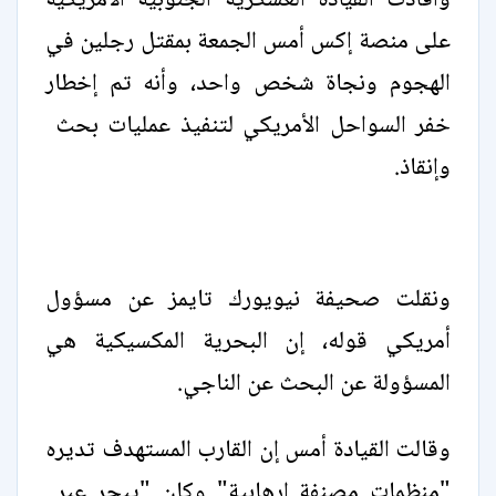
وأفادت ​القيادة العسكرية الجنوبية الأمريكية
على منصة إكس أمس الجمعة ​بمقتل رجلين في
الهجوم ونجاة شخص واحد، وأنه ⁠تم إخطار
خفر السواحل الأمريكي لتنفيذ عمليات بحث ​
وإنقاذ.
ونقلت صحيفة نيويورك تايمز عن مسؤول
أمريكي قوله، إن ​البحرية المكسيكية هي
المسؤولة عن البحث عن الناجي.
وقالت القيادة أمس إن القارب المستهدف تديره
"منظمات مصنفة إرهابية" وكان "يبحر عبر ​