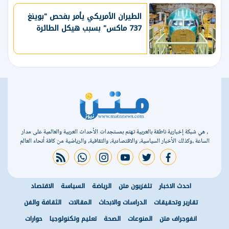
الطيران الأمريكي يأمر بفحص "بوينغ
737 ماكس" بسبب هيكل الطائرة
، هي شبكة إخبارية ناطقة بالعربية تهتم بمستجدات الأحداث العربية والعالمية على مدار
الساعة ،وكذلك الأخبار السياسية، والاقتصادية، والثقافية، والرياضية من كافة أنحاء العالم
rss feed
whatsapp
instagram
youtube
twitter
facebook
احدث الاخبار
تلفزيون متن
الرياضة
السياسة
الاقتصاد
تقارير وتحقيقات
الدراسات والابحاث
المقالات
الثقافة والفن
انفوجراف متن
المنوعات
الصحة
تعليم وتكنولوجيا
حوارات