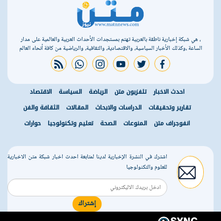
، هي شبكة إخبارية ناطقة بالعربية تهتم بمستجدات الأحداث العربية والعالمية على مدار
الساعة ،وكذلك الأخبار السياسية، والاقتصادية، والثقافية، والرياضية من كافة أنحاء العالم
rss feed
whatsapp
instagram
youtube
twitter
facebook
احدث الاخبار
تلفزيون متن
الرياضة
السياسة
الاقتصاد
تقارير وتحقيقات
الدراسات والابحاث
المقالات
الثقافة والفن
انفوجراف متن
المنوعات
الصحة
تعليم وتكنولوجيا
حوارات
اشترك في النشرة الإخبارية لدينا لمتابعة احدث اخبار شبكة متن الاخبارية
للعلوم والتكنولوجيا
إشتراك
r