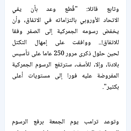
وتابع قائلا: "قُطع وعد بأن ‌يفي
الاتحاد ⁠الأوروبي بالتزاماته في الاتفاق، وأن
يخفض رسومه الجمركية إلى الصفر وفقا
للاتفاق!.. ووافقت على إمهال التكتل
لحين ⁠حلول ذكرى ‌مرور 250 عاما على تأسيس
بلادنا، وإلا، ⁠للأسف، سترتفع الرسوم الجمركية
المفروضة عليه ⁠فورا إلى مستويات أعلى
بكثير".
وتوعد ترامب يوم الجمعة برفع الرسوم