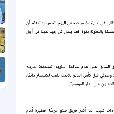
طالي في بداية مؤتمر صحفي اليوم الخميس: "نعلم أن
مسكة بالبطولة بقوة، نعد ببذل كل جهد لدينا من أجل
و السابق على عدم ملائمة أسلوبه المتحفظ لتاريخ
نذ وصولي قبل كأس العالم للأندية نلعب للانتصار دائمًا،
للاعبون على مدار الموسم".
ات تثبت أننا أكثر فريق صنع فرصًا خطيرة أمام