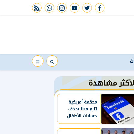
rss feed
whatsapp
instagram
youtube
twitter
facebook
اث
لأكثر مشاهدة
محكمة أمريكية
تلزم ميتا بحذف
حسابات الأطفال
دون 13 عاما
وتقييد استخدام