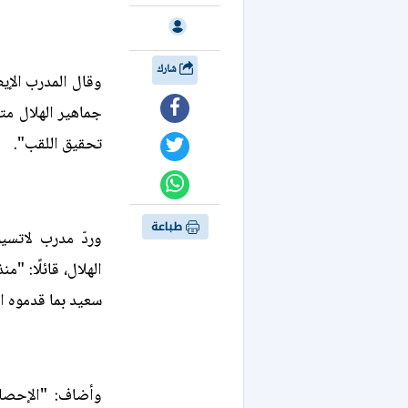
شارك
وقال المدرب الإي
جماهير الهلال مت
تحقيق اللقب".
طباعة
وردّ مدرب لاتسي
الهلال، قائلًا: "م
سعيد بما قدموه ا
وأضاف: "الإحصاء