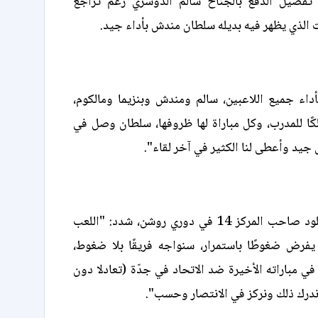
 تفضيل الدفع بالجناح سالم الدوسري رغم تراجع
 الذي يظهر فيه بديله سلطان مندش بأداء جيد.
داء جميع اللاعبين، سالم ومندش وبنزيما ومالكوم،
كًا للمدرب، وكل مباراة لها ظروفها، سلطان وصل في
 جيد وأعطى لنا الكثير في آخر لقاء".
وعن مواجهة الخلود صاحب المركز 14 في دوري روشن، شدد: "اللعب
 يفرض ضغوطًا باستمرار، سنواجه فريقًا بلا ضغوط،
 مباراته الأخيرة ضد الاتحاد في جدّة (تعادلا دون
ندرك ذلك ونركز في الانتصار وحسب".