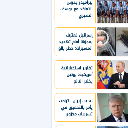
بيراميدز يدرس
القاصرين لمنصاتها
التعاقد مع يوسف
النصيري
إسرائيل تعترف
بعجزها أمام تهديد
المسيرات: خطر بالغ
ولا نملك له حلا
كاملا
تقارير استخباراتية
أمريكية: بوتين
يختبر الناتو
بالهجوم على دولة
بالحلف
بسبب إيران.. ترامب
يأمر بالتحقيق في
تسريبات مخزون
الذخائر الأمريكية