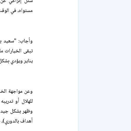
سُئل إنزاغي عن
مستواه، في الوقت
وأجاب: "سعيد بأ
تبقى الخيارات مل
يناير ويؤدي بشكل
للهلال أو تدريبه
وظهر بشكل جيد في
أهداف بالدوري)، 