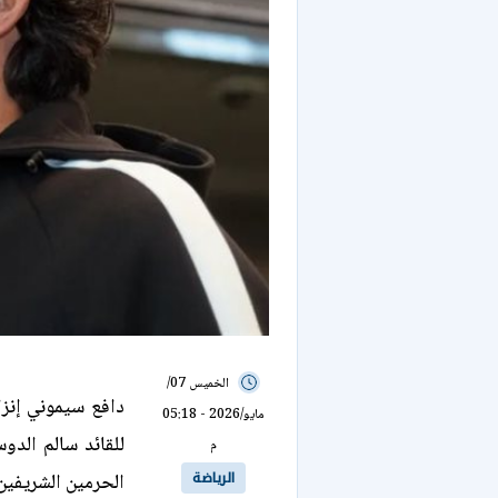
الخميس 07/
دافع سيموني إنزا
مايو/2026 - 05:18
للقائد سالم الد
م
الرياضة
الحرمين الشريفين 