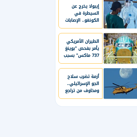
إيبولا يخرج عن
السيطرة في
الكونغو.. الإصابات
تتجاوز 4 آلاف حالة
الطيران الأمريكي
يأمر بفحص "بوينغ
737 ماكس" بسبب
هيكل الطائرة
أزمة تضرب سلاح
الجو الإسرائيلي..
ومخاوف من تراجع
الجاهزية العسكرية