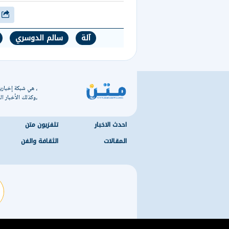
شارك
آلة
سالم الدوسري
، هي شبكة إخبارية
،وكذلك الأخبار الس
احدث الاخبار
تلفزيون متن
المقالات
الثقافة والفن
r