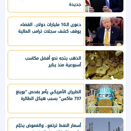
جديدة
دعوى الـ10 مليارات دولار.. القضاء
يوقف كشف سجلات ترامب المالية
الذهب يتجه نحو أفضل مكاسب
أسبوعية منذ يناير
الطيران الأمريكي يأمر بفحص "بوينغ
737 ماكس" بسبب هيكل الطائرة
أسعار النفط ترتفع.. والغموض يخيّم