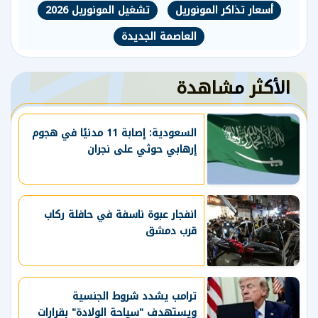
أسعار تذاكر المونوريل
تشغيل المونوريل 2026
العاصمة الجديدة
الأكثر مشاهدة
السعودية: إصابة 11 مدنيًا في هجوم
إرهابي حوثي على نجران
انفجار عبوة ناسفة في حافلة ركاب
قرب دمشق
ترامب يشدد شروط الجنسية
ويستهدف "سياحة الولادة" بقرارات