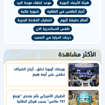
هيئة الأرصاد الجوية
موعد انتهاء موجة البرد
أخبار الطقس في القاهرة
شبورة مائية
أمطار خفيفة اليوم
اضطراب الملاحة البحرية
طقس الاسكندرية الان
درجات الحرارة في الصعيد
الأكثر مشاهدة
بورصات أوروبا تحلق.. أرباح الشركات
تطغى على أزمة هرمز
الطيران الأمريكي يأمر بفحص "بوينغ
737 ماكس" بسبب هيكل الطائرة