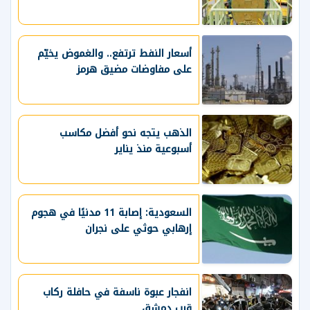
أسعار النفط ترتفع.. والغموض يخيّم
على مفاوضات مضيق هرمز
الذهب يتجه نحو أفضل مكاسب
أسبوعية منذ يناير
السعودية: إصابة 11 مدنيًا في هجوم
إرهابي حوثي على نجران
انفجار عبوة ناسفة في حافلة ركاب
قرب دمشق