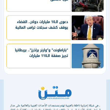
دعوى الـ10 مليارات دولار.. القضاء
يوقف كشف سجلات ترامب المالية
"باراماونت" و"وارنر براذرز".. بريطانيا
تجيز صفقة الـ110 مليارات
، هي شبكة إخبارية ناطقة بالعربية تهتم بمستجدات الأحداث العربية والعالمية على مدار