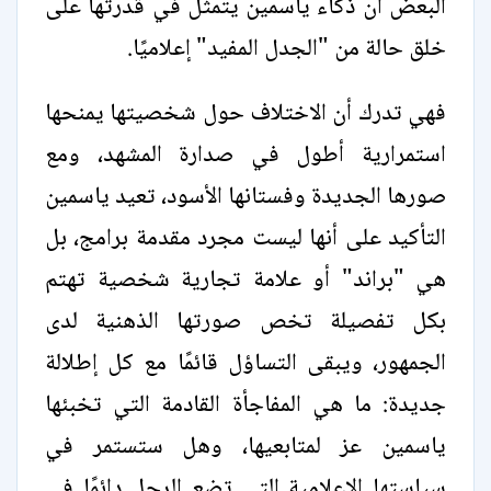
البعض أن ذكاء ياسمين يتمثل في قدرتها على
خلق حالة من "الجدل المفيد" إعلاميًا.
فهي تدرك أن الاختلاف حول شخصيتها يمنحها
استمرارية أطول في صدارة المشهد، ومع
صورها الجديدة وفستانها الأسود، تعيد ياسمين
التأكيد على أنها ليست مجرد مقدمة برامج، بل
هي "براند" أو علامة تجارية شخصية تهتم
بكل تفصيلة تخص صورتها الذهنية لدى
الجمهور، ويبقى التساؤل قائمًا مع كل إطلالة
جديدة: ما هي المفاجأة القادمة التي تخبئها
ياسمين عز لمتابعيها، وهل ستستمر في
سياستها الإعلامية التي تضع الرجل دائمًا في