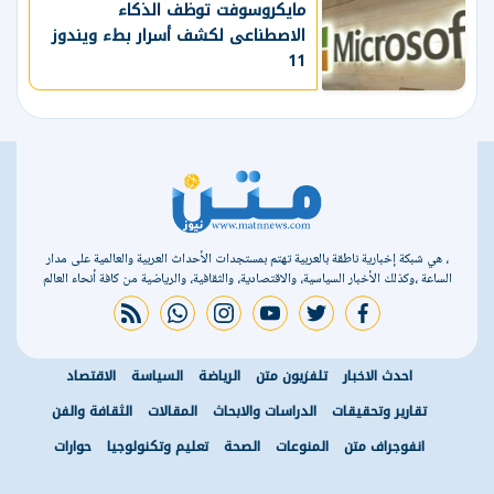
مايكروسوفت توظف الذكاء
الاصطناعى لكشف أسرار بطء ويندوز
11
، هي شبكة إخبارية ناطقة بالعربية تهتم بمستجدات الأحداث العربية والعالمية على مدار
الساعة ،وكذلك الأخبار السياسية، والاقتصادية، والثقافية، والرياضية من كافة أنحاء العالم
rss feed
whatsapp
instagram
youtube
twitter
facebook
احدث الاخبار
تلفزيون متن
الرياضة
السياسة
الاقتصاد
تقارير وتحقيقات
الدراسات والابحاث
المقالات
الثقافة والفن
انفوجراف متن
المنوعات
الصحة
تعليم وتكنولوجيا
حوارات