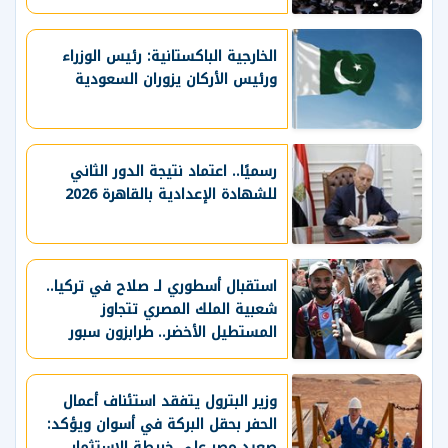
الخارجية الباكستانية: رئيس الوزراء
ورئيس الأركان يزوران السعودية
رسميًا.. اعتماد نتيجة الدور الثاني
للشهادة الإعدادية بالقاهرة 2026
استقبال أسطوري لـ صلاح في تركيا..
شعبية الملك المصري تتجاوز
المستطيل الأخضر.. طرابزون سبور
يسعي لاستعادة لقب الدوري التركي
وتعزيز حظوظه في المنافسات
الأوروبية
وزير البترول يتفقد استئناف أعمال
الحفر بحقل البركة في أسوان ويؤكد:
صعيد مصر على خريطة الاستثمار