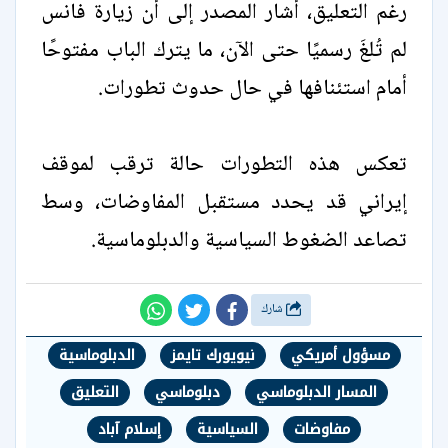
رغم التعليق، أشار المصدر إلى أن زيارة فانس
لم تُلغَ رسميًا حتى الآن، ما يترك الباب مفتوحًا
أمام استئنافها في حال حدوث تطورات.
تعكس هذه التطورات حالة ترقب لموقف
إيراني قد يحدد مستقبل المفاوضات، وسط
تصاعد الضغوط السياسية والدبلوماسية.
شارك
مسؤول أمريكي
نيويورك تايمز
الدبلوماسية
المسار الدبلوماسي
دبلوماسي
التعليق
مفاوضات
السياسية
إسلام آباد