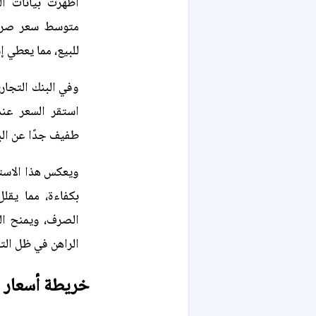
أظهرت بيانات ال
للبيع، مما يعطي إ
طفيف جدًا عن الب
ويعكس هذا الاستق
بكفاءة، مما يقل
الصرف، ويمنح ال
الراهن في ظل التح
خريطة أسعار ا