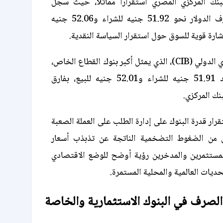
بنك المركزي المصري استقرارًا مماثلًا، حيث سجل
متوسط سعر صرف الدولار نحو 51.92 جنيه للشراء و52.06 جنيه
شارة قوية للسوق حول استقرار السياسة النقدية.
وفي البنك التجاري الدولي (CIB)، الذي يمثل أكبر بنوك القطاع الخاص،
استقر السعر عند 51.91 جنيه للشراء و52.01 جنيه للبيع، بفارق
نك المركزي.
رار قدرة البنوك على إدارة الطلب على العملة الصعبة
ل من الضغوط التضخمية الناتجة عن تذبذب أسعار
مستثمرين والمدخرين رؤية أوضح للوضع الاقتصادي
ديات العالمية والمحلية المستمرة.
لصرف في البنوك الاستثمارية والخاصة