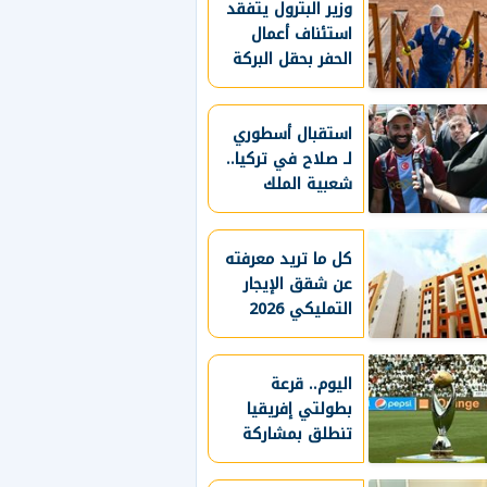
وزير البترول يتفقد
استئناف أعمال
الحفر بحقل البركة
في أسوان ويؤكد:
صعيد مصر على
خريطة الاستثمار
استقبال أسطوري
البترولي
لـ صلاح في تركيا..
شعبية الملك
المصري تتجاوز
المستطيل الأخضر..
طرابزون سبور
كل ما تريد معرفته
عن شقق الإيجار
يسعي لاستعادة
التمليكي 2026
لقب الدوري التركي
قبل التقديم
وتعزيز حظوظه في
المنافسات
الأوروبية
اليوم.. قرعة
بطولتي إفريقيا
تنطلق بمشاركة
الأندية المصرية