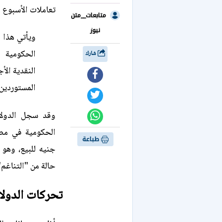
تعاملات الأسبوع ا
متابعات__متن
نيوز
ويأتي هذا 
الحكومية و
شارك
النقدية الأ
المستوردين
وقد سجل الدولار
طباعة
جنيه للبيع، وهو 
حالة من "التناغم
تحركات الدولار