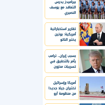
بيراميدز يدرس
القاصرين لمنصاتها
التعاقد مع يوسف
النصيري
تقارير استخباراتية
أمريكية: بوتين
يختبر الناتو
بالهجوم على دولة
بالحلف
بسبب إيران.. ترامب
يأمر بالتحقيق في
تسريبات مخزون
الذخائر الأمريكية
أمريكا وإسرائيل
تختبران جيلا جديدا
من منظومة آرو
للدفاع الصاروخي