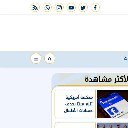
rss feed
whatsapp
instagram
youtube
twitter
facebook
اث
لأكثر مشاهدة
محكمة أمريكية
تلزم ميتا بحذف
حسابات الأطفال
دون 13 عاما
وتقييد استخدام