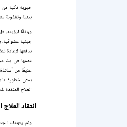
حيوية ذكية من ا
بيئية وتغذوية مع
ووفقًا لرؤيته، ف
جينية عشوائية، ب
يدفعها لإعادة تن
قدمها في بث مبا
عنيفًا من أساتذة
يمثل خطورة داه
العلاج المنقذة للح
انتقاد العلاج 
ولم يتوقف الجد