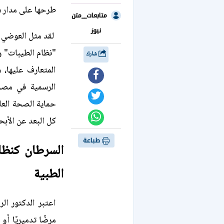
طرحها على مدار 
متابعات__متن
نيوز
لقد مثل العوضي ح
"نظام الطيبات" و
شارك
المتعارف عليها،
الرسمية في مصر
حماية الصحة العام
كل البعد عن الأبح
طباعة
السرطان كنظا
الطبية
اعتبر الدكتور ا
مرضًا تدميريًا أو