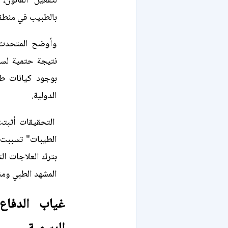
لتفعيل القانون،
بالطبيب في منطقة م
وأوضح المتحدث ا
نتيجة حتمية لسق
بوجود كيانات ط
الدولية.
التحقيقات أثبتت
الطيبات" تسببت 
بترك العلاجات ال
المشهد الطبي ومن
غياب الدفاع