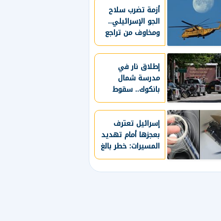
أزمة تضرب سلاح
الجو الإسرائيلي..
ومخاوف من تراجع
الجاهزية العسكرية
إطلاق نار في
مدرسة شمال
بانكوك.. سقوط
قتـ.لى ومصابين
والمشتبه به طالب
إسرائيل تعترف
بعجزها أمام تهديد
المسيرات: خطر بالغ
ولا نملك له حلا
كاملا