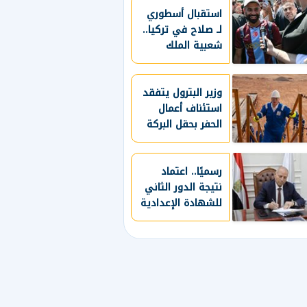
استقبال أسطوري
لـ صلاح في تركيا..
شعبية الملك
المصري تتجاوز
المستطيل الأخضر..
طرابزون سبور
وزير البترول يتفقد
استئناف أعمال
يسعي لاستعادة
الحفر بحقل البركة
لقب الدوري التركي
في أسوان ويؤكد:
وتعزيز حظوظه في
المنافسات
صعيد مصر على
الأوروبية
رسميًا.. اعتماد
خريطة الاستثمار
البترولي
نتيجة الدور الثاني
للشهادة الإعدادية
بالقاهرة 2026