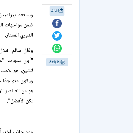
شارك
ضمن مواجهات الجو
الدوري الممتاز.
وقال سالم خلال 
"أون سبورت: "ع
طباعة
لاشين، هو لاعب 
ويكون متواجدًا م
هو من العناصر ال
يكن الأفضل".
ومن جانب آخر، أو