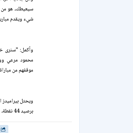
سيعيطك، هو من ا
شيء ويقدم مباريا
وأكمل: "سنرى خلا
محمود مرعي وول
موقفهم من مباراة 
ويحتل بيراميدز ا
برصيد 44 نقطة، خلف الزمالك المتصدر.
شارك