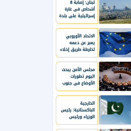
لبنان: إصابة 8
أشحاص فى غارة
إسرائيلية على بلدة
برج الشمالي
الاتحاد الأوروبي
يعبر عن دعمه
لخارطة طريق إخلاء
غزة من السلاح
مجلس الأمن يبحث
اليوم تطورات
الأوضاع فى جنوب
السودان وسط
تصاعد العنف
الخارجية
الباكستانية: رئيس
الوزراء ورئيس
الأركان يزوران
السعودية