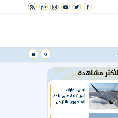
rss feed
whatsapp
instagram
youtube
twitter
facebook
اث
لأكثر مشاهدة
لبنان.. غارات
إسرائيلية على بلدة
المنصورى بالتزامن
مع انتهاء مفاوضات
روما