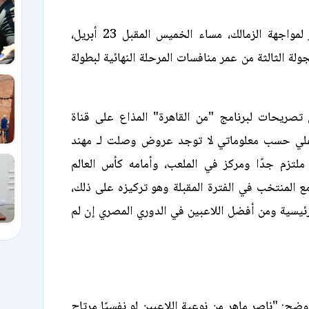
ويستعد بيراميدز لمواجهة الزمالك، مساء الخميس المقبل 23 أبريل،
لة الثالثة من عمر منافسات المرحلة النهائية لبطولة
تصريحات لبرنامج "من القاهرة" المذاع على قناة
لي حسب معلوماتي لا توجد عروض وصلت لـ مهند
ملتزم جدًا ومركز في الملعب، وأمامه كأس العالم
ع المنتخب في الفترة المقبلة وهو تركيزه على ذلك،
رئيسية ومن أفضل اللاعبين في الدوري المصري إن لم
ضح: "ناصر ماهر من نوعية اللاعبين لو نفسيًا مرتاح