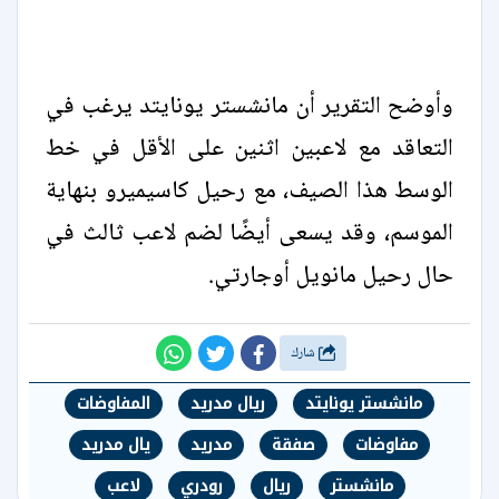
وأوضح التقرير أن مانشستر يونايتد يرغب في
التعاقد مع لاعبين اثنين على الأقل في خط
الوسط هذا الصيف، مع رحيل كاسيميرو بنهاية
الموسم، وقد يسعى أيضًا لضم لاعب ثالث في
حال رحيل مانويل أوجارتي.
شارك
مانشستر يونايتد
ريال مدريد
المفاوضات
مفاوضات
صفقة
مدريد
يال مدريد
مانشستر
ريال
رودري
لاعب