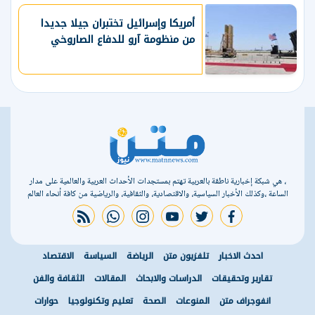
أمريكا وإسرائيل تختبران جيلا جديدا
من منظومة آرو للدفاع الصاروخي
، هي شبكة إخبارية ناطقة بالعربية تهتم بمستجدات الأحداث العربية والعالمية على مدار
الساعة ،وكذلك الأخبار السياسية، والاقتصادية، والثقافية، والرياضية من كافة أنحاء العالم
rss feed
whatsapp
instagram
youtube
twitter
facebook
احدث الاخبار
تلفزيون متن
الرياضة
السياسة
الاقتصاد
تقارير وتحقيقات
الدراسات والابحاث
المقالات
الثقافة والفن
انفوجراف متن
المنوعات
الصحة
تعليم وتكنولوجيا
حوارات