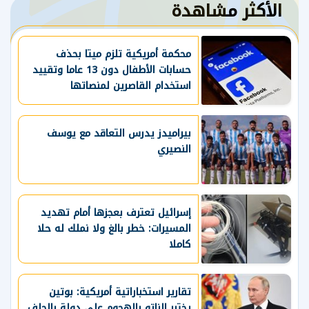
الأكثر مشاهدة
محكمة أمريكية تلزم ميتا بحذف
حسابات الأطفال دون 13 عاما وتقييد
استخدام القاصرين لمنصاتها
بيراميدز يدرس التعاقد مع يوسف
النصيري
إسرائيل تعترف بعجزها أمام تهديد
المسيرات: خطر بالغ ولا نملك له حلا
كاملا
تقارير استخباراتية أمريكية: بوتين
يختبر الناتو بالهجوم على دولة بالحلف