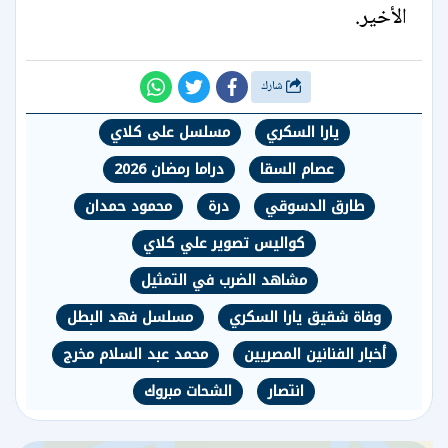
الأخير.
شارك
يارا السكري
مسلسل على كلاي
عصام السقا
دراما رمضان 2026
طارق الدسوقي
درة
محمود حمدان
كواليس تصوير علي كلاي
مشاهد الضرب في التمثيل
وفاة شقيق يارا السكري
مسلسل فهد البطل
أخبار الفنانين المصريين
محمد عبد السلام مخرج
انتصار
الشحات مبروك