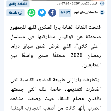
الإثنين 20/أبريل/2026 - 07:20 ص
الثقافة والفن
متابعات__متن نيوز
شارك
طباعة
فتحت الفنانة الشابة يارا السكري قلبها للجمهور
متحدثة عن كواليس مشاركتها في مسلسل
"علي كلاي"، الذي عُرض ضمن سباق دراما
رمضان 2026، محققًا صدى واسعًا بين
المتابعين.
وتطرقت يارا إلى طبيعة المشاهد القاسية التي
اضطرت لتقديمها، خاصة تلك التي جمعتها
بالفنان عصام السقا، حيث وصفت مشاهد
الضرب بأنها كانت من أصعب التجارب البدنية